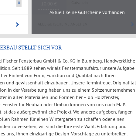
Gutschein
0
10.00 €
Aktuell keine Gutscheine vorhanden
ALLE GUTSCHEINE ANSEHEN
ERBAU STELLT SICH VOR
d Fischer Fensterbau GmbH & Co. KG in Blumberg. Handwerkliche
adition. Seit 1889 sehen wir als Fenstermanufaktur unsere Aufgabe
cher Einheit von Form, Funktion und Qualität nach Ihren
gen und gewissenhaft einzubauen. Unsere Termintreue, Originalität
tion in der Verarbeitung haben uns zu einem Spitzenunternehmen
ster in allen Materialien und Formen her – ob Holzfenster,
er. Fenster für Neubau oder Umbau können von uns nach Maß
ät ist das außergewöhnliche Projekt. Wo andere aufgeben, fangen
ilvollen Rahmen für einen Wintergarten zu schaffen oder einen
n zu versehen, wir sind die Ihre erste Wahl. Erfahrung und
es uns, Ihnen einzigartige Design-Vorschläge zu unterbreiten.