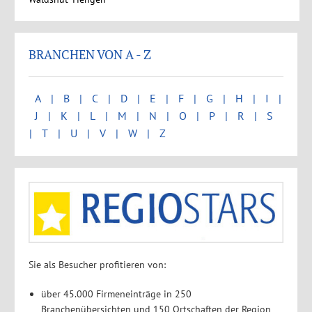
BRANCHEN VON A - Z
A
B
C
D
E
F
G
H
I
J
K
L
M
N
O
P
R
S
T
U
V
W
Z
Sie als Besucher profitieren von:
über 45.000 Firmeneinträge in 250
Branchenübersichten und 150 Ortschaften der Region