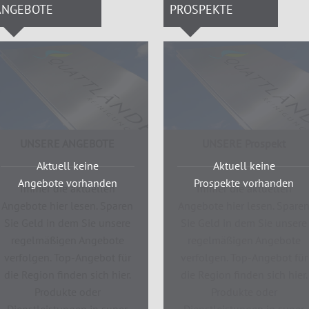
ANGEBOTE
PROSPEKTE
UNSERE ANGEBOTE
UNSERE Prospekt
Aktuell keine
Aktuell keine
Angebote vorhanden
Prospekte vorhanden
Immer die aktuellen
Immer die aktuellen
Angebote hier lesen. Sparen
Angebote hier lesen. Spare
Sie Geld in dem Sie unsere
Sie Geld in dem Sie unsere
regelmäßigen Angebote
regelmäßigen Angebote
verfolgen. Top-Angebot für
verfolgen. Top-Angebot für
die Region finden sich hier.
die Region finden sich hier.
Produkte oder
Produkte oder