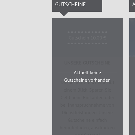
GUTSCHEINE
Gutschein 10.00 €
UNSERE GUTSCHEINE
Aktuell keine
Gutscheine vorhanden
Die besten Gutscheine auf
einem Blick. Sparen Sie
Geld beim Einkaufen oder
bei Inanspruchnahme von
Dienstleistungen. Unsere
Gutscheine einfach
herunterladen, ausdrucken