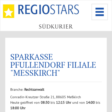
SPARKASSE
PFULLENDORF FILIALE
"MESSKIRCH"
Branche:
Rechtsanwalt
Conradin-Kreutzer-Straße 21, 88605 Meßkirch
Heute geöffnet von
08:30
bis
12:15 Uhr
und von
14:00
bis
18:00 Uhr