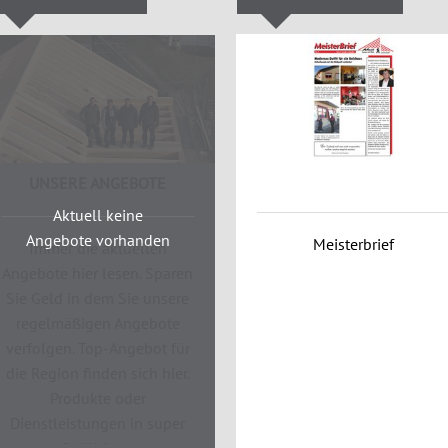
UNSERE ANGEBOTE
Aktuell keine
Angebote vorhanden
Meisterbrief
Immer die aktuellen
Angebote hier lesen. Sparen
Sie Geld in dem Sie unsere
regelmäßigen Angebote
verfolgen. Top-Angebot für
die Region finden sich hier.
Produkte oder
Dienstleistungen in super