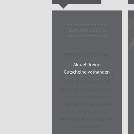
Gutschein 10.00 €
UNSERE GUTSCHEINE
Aktuell keine
Gutscheine vorhanden
Die besten Gutscheine auf
einem Blick. Sparen Sie
Geld beim Einkaufen oder
bei Inanspruchnahme von
Dienstleistungen. Unsere
Gutscheine einfach
herunterladen, ausdrucken
und Sparen!