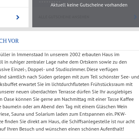
Aktuell keine Gutscheine vorhanden
ALLE GUTSCHEINE ANSEHEN
CH VOR
üller in Immenstaad In unserem 2002 erbauten Haus im
 in ruhiger zentraler Lage nahe dem Ortskern sowie zu den
sive Einzel-, Doppel- und Studiozimmer. Diese verfügen
sind sämtlich nach Süden gelegen mit zum Teil schönster See- un
cksbuffet erwartet Sie im lichtdurchfluteten Frühstücksraum mit
 unserer neuen überdachten Terrasse dürfen Sie Ihr ausgiebiges
en Oase können Sie gerne am Nachmittag mit einer Tasse Kaffee
le baumeln oder am Abend den Tag mit einem Gläschen Wein
wiese, Sauna und Solarium laden zum Entspannen ein. PKW-
e finden Sie direkt am Haus, die Schiffsanlegestelle ist nur acht
 auf Ihren Besuch und wünschen einen schönen Aufenthalt!