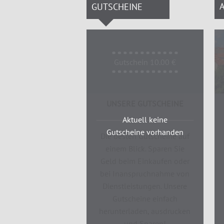
GUTSCHEINE
Gutschein 10.00 €
UNSERE GUTSCHEINE
Aktuell keine
Gutscheine vorhanden
Die besten Gutscheine auf
einem Blick. Sparen Sie
Geld beim Einkaufen oder
bei Inanspruchnahme von
Dienstleistungen. Unsere
Gutscheine einfach
herunterladen, ausdrucken
und Sparen!