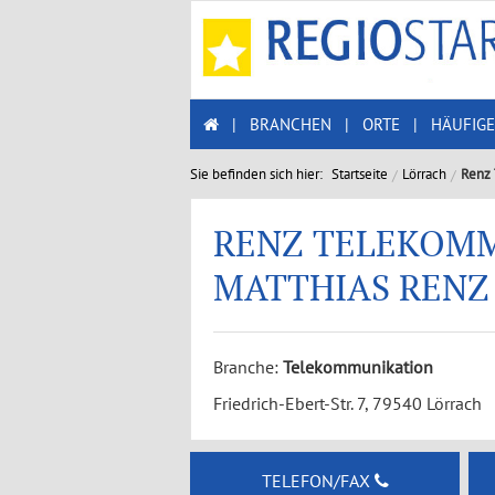
|
BRANCHEN
|
ORTE
|
HÄUFIGE
Sie befinden sich hier:
Startseite
Lörrach
Renz 
RENZ TELEKOMM
MATTHIAS RENZ
Branche:
Telekommunikation
Friedrich-Ebert-Str. 7, 79540 Lörrach
TELEFON/FAX