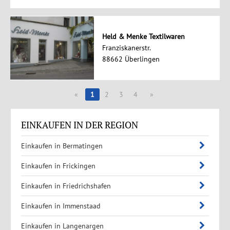
Held & Menke Textilwaren
Franziskanerstr.
88662 Überlingen
«
1
2
3
4
»
EINKAUFEN IN DER REGION
Einkaufen in Bermatingen
Einkaufen in Frickingen
Einkaufen in Friedrichshafen
Einkaufen in Immenstaad
Einkaufen in Langenargen