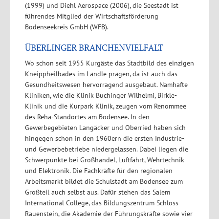
(1999) und Diehl Aerospace (2006), die Seestadt ist
führendes Mitglied der Wirtschaftsförderung
Bodenseekreis GmbH (WFB).
ÜBERLINGER BRANCHENVIELFALT
Wo schon seit 1955 Kurgäste das Stadtbild des einzigen
Kneippheilbades im Ländle prägen, da ist auch das
Gesundheitswesen hervorragend ausgebaut. Namhafte
Kliniken, wie die Klinik Buchinger Wilhelmi, Birkle-
Klinik und die Kurpark Klinik, zeugen vom Renommee
des Reha-Standortes am Bodensee. In den
Gewerbegebieten Langäcker und Oberried haben sich
hingegen schon in den 1960ern die ersten Industrie-
und Gewerbebetriebe niedergelassen. Dabei liegen die
Schwerpunkte bei Großhandel, Luftfahrt, Wehrtechnik
und Elektronik. Die Fachkräfte für den regionalen
Arbeitsmarkt bildet die Schulstadt am Bodensee zum
Großteil auch selbst aus. Dafür stehen das Salem
International College, das Bildungszentrum Schloss
Rauenstein, die Akademie der Führungskräfte sowie vier