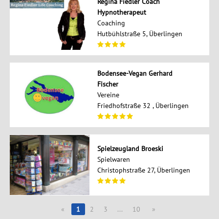
Regina Fiedler Coach
Hypnotherapeut
Coaching
Hutbühlstraße 5, Überlingen
Bodensee-Vegan Gerhard
Fischer
Vereine
Friedhofstraße 32 , Überlingen
Spielzeugland Broeski
Spielwaren
Christophstraße 27, Überlingen
«
1
2
3
...
10
»