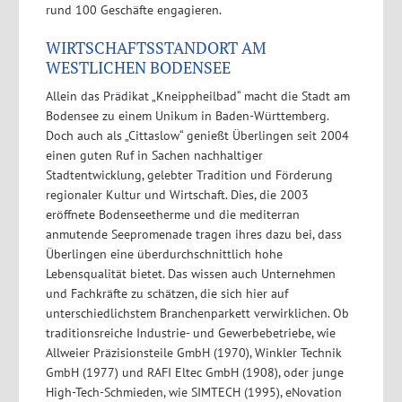
rund 100 Geschäfte engagieren.
WIRTSCHAFTSSTANDORT AM
WESTLICHEN BODENSEE
Allein das Prädikat „Kneippheilbad“ macht die Stadt am
Bodensee zu einem Unikum in Baden-Württemberg.
Doch auch als „Cittaslow“ genießt Überlingen seit 2004
einen guten Ruf in Sachen nachhaltiger
Stadtentwicklung, gelebter Tradition und Förderung
regionaler Kultur und Wirtschaft. Dies, die 2003
eröffnete Bodenseetherme und die mediterran
anmutende Seepromenade tragen ihres dazu bei, dass
Überlingen eine überdurchschnittlich hohe
Lebensqualität bietet. Das wissen auch Unternehmen
und Fachkräfte zu schätzen, die sich hier auf
unterschiedlichstem Branchenparkett verwirklichen. Ob
traditionsreiche Industrie- und Gewerbebetriebe, wie
Allweier Präzisionsteile GmbH (1970), Winkler Technik
GmbH (1977) und RAFI Eltec GmbH (1908), oder junge
High-Tech-Schmieden, wie SIMTECH (1995), eNovation