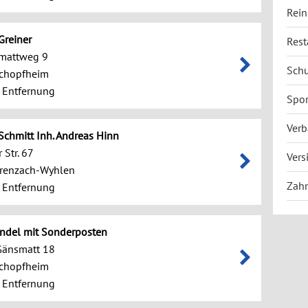
Rein
Greiner
Rest
mattweg 9
Schu
chopfheim
 Entfernung
Spor
Verb
chmitt Inh. Andreas Hinn
 Str. 67
Vers
renzach-Wyhlen
Zahn
 Entfernung
ndel mit Sonderposten
Gänsmatt 18
chopfheim
 Entfernung