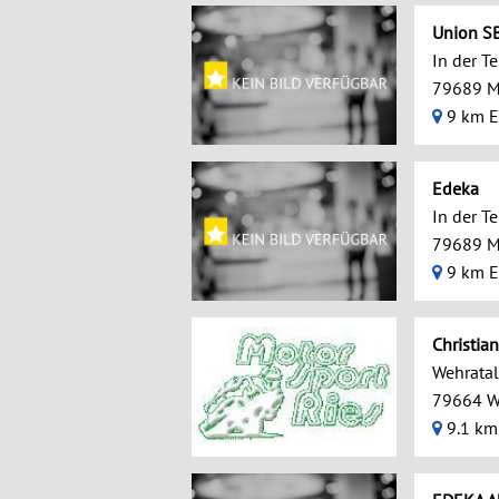
Union S
In der T
79689 M
9 km E
Edeka
In der T
79689 M
9 km E
Christia
Wehratals
79664 W
9.1 km