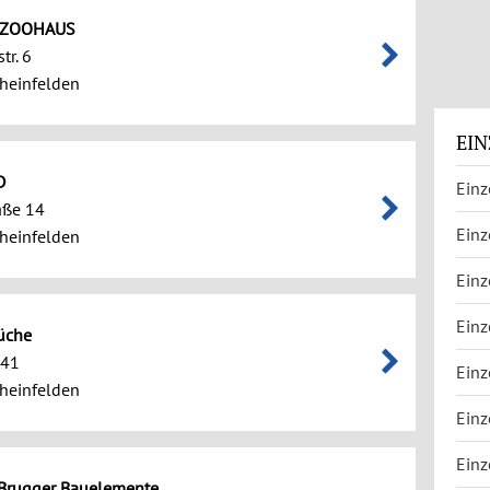
 ZOOHAUS
tr. 6
heinfelden
EIN
D
Einz
aße 14
Einz
heinfelden
Einz
Einz
üche
 41
Einz
heinfelden
Einz
Einz
 Brugger Bauelemente