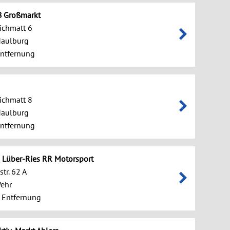
B Großmarkt
eichmatt 6
aulburg
ntfernung
eichmatt 8
aulburg
ntfernung
n Lüber-Ries RR Motorsport
tr. 62 A
ehr
 Entfernung