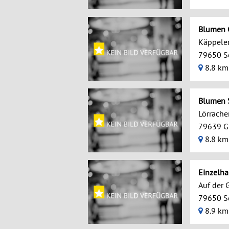
Blumen 
Käppele
79650 S
8.8 km
Blumen S
Lörracher
79639 G
8.8 km
Einzelha
Auf der 
79650 S
8.9 km