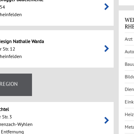
 54
heinfelden
WEI
RH
Arzt
esign Nathalie Warda
 Str. 12
Auto
heinfelden
Bau
Bild
 REGION
Dien
Eink
htel
Heiz
 Str. 3
renzach-Wyhlen
Meta
 Entfernung