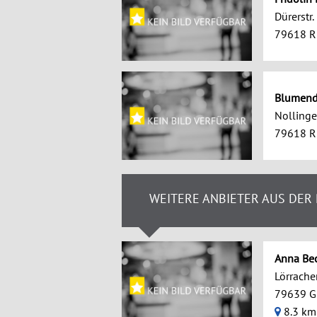
Dürerstr.
79618 R
Blumend
Nollinger
79618 R
WEITERE ANBIETER AUS DER
Anna Bec
Lörracher
79639 G
8.3 km