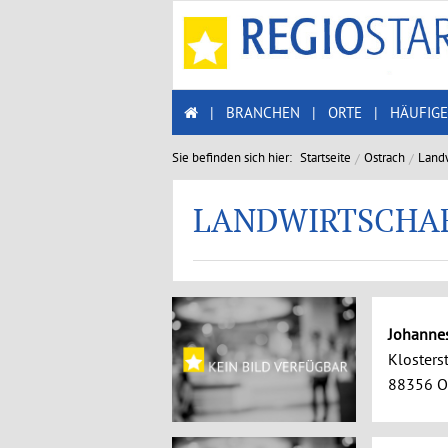
|
BRANCHEN
|
ORTE
|
HÄUFIGE
Sie befinden sich hier:
Startseite
Ostrach
Landw
LANDWIRTSCHA
Johannes
Klosterst
88356 O