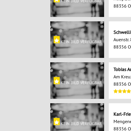
88356 O
Schwell
Auenstr. 
88356 O
Tobias 
Am Kreu
88356 O
Karl-Fri
Mengener
88356 O