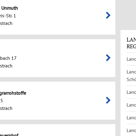
e Unmuth
is-Str. 1
strach
LA
RE
bach 17
Land
strach
Land
Sch
Land
grarrohstoffe
 5
Land
strach
Land
Land
auernhof