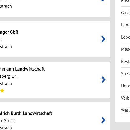
Fris
strach
Gast
Land
inger GbR
Lebe
8
strach
Masc
Rest
Ammann Landwirtschaft
Sozi
zberg 14
strach
Unte
Verb
Well
edrich Burth Landwirtschaft
 Str. 15
strach