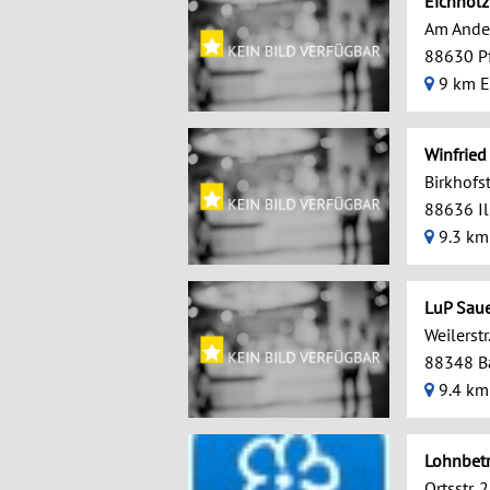
Eichholz
Am Ande
88630 Pf
9 km E
Winfrie
Birkhofst
88636 I
9.3 km
LuP Sau
Weilerstr
88348 B
9.4 km
Lohnbetr
Ortsstr. 