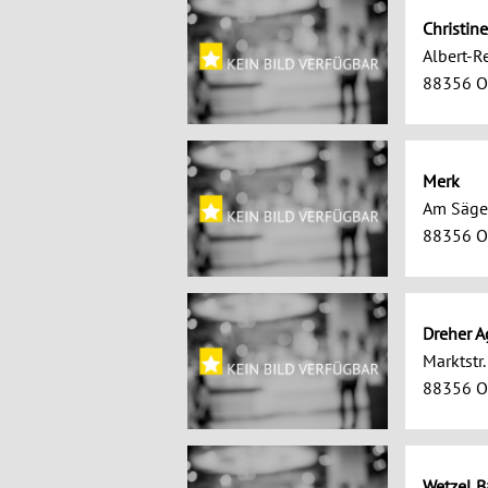
Christin
Albert-Re
88356 O
Merk
Am Säge
88356 O
Dreher A
Marktstr.
88356 O
Wetzel B