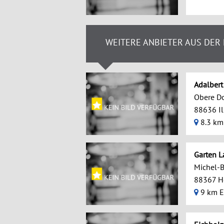
WEITERE ANBIETER AUS DER
Adalbert
Obere Do
88636 I
8.3 km
Garten L
Michel-B
88367 H
9 km E