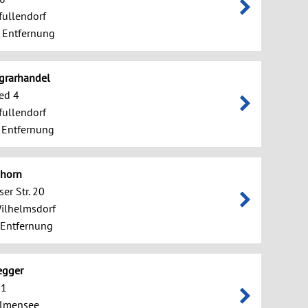
ullendorf
 Entfernung
grarhandel
ed 4
ullendorf
 Entfernung
shorn
er Str. 20
ilhelmsdorf
Entfernung
egger
 1
llmensee