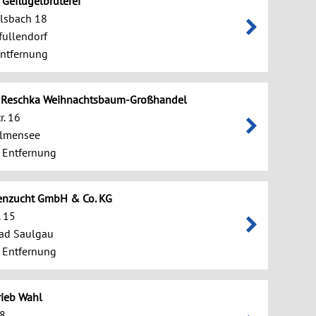
 Geflügelbrüterei
lsbach 18
ullendorf
ntfernung
d Reschka Weihnachtsbaum-Großhandel
r. 16
llmensee
 Entfernung
enzucht GmbH & Co. KG
. 15
ad Saulgau
 Entfernung
ieb Wahl
28