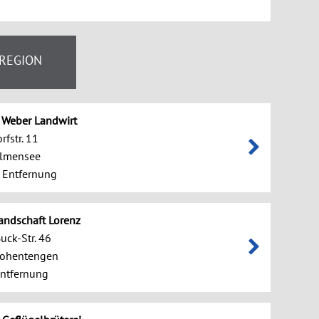
 REGION
 Weber Landwirt
rfstr. 11
llmensee
 Entfernung
andschaft Lorenz
uck-Str. 46
ohentengen
ntfernung