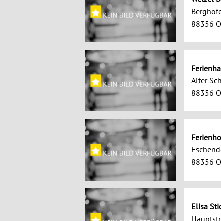
Berghöfe
88356 O
Ferienha
Alter Sc
88356 O
Ferienho
Eschend
88356 O
Elisa Sti
Hauptstr