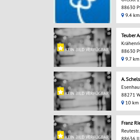
88630 Pf
9.4 km
Teuber A
Krähenri
88630 Pf
9.7 km
A. Schel
Esenhaus
88271 W
10 km 
Franz Ri
Reutestr.
88636 I