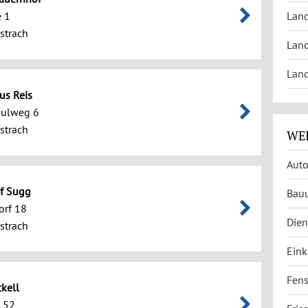
 1
Land
strach
Land
Land
us Reis
hulweg 6
strach
WEI
Auto
f Sugg
Bau
orf 18
Dien
strach
Eink
Fens
ckell
. 52