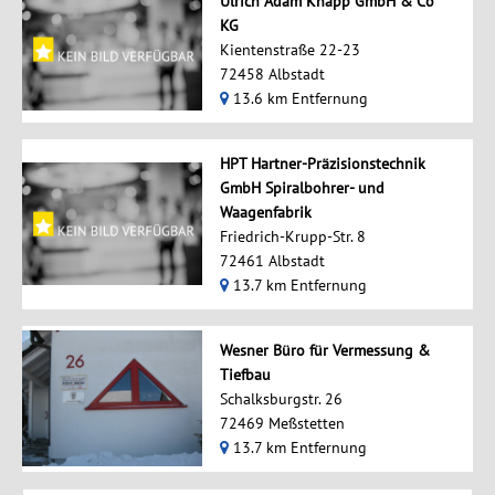
Ulrich Adam Knapp GmbH & Co
KG
Kientenstraße 22-23
72458 Albstadt
13.6 km Entfernung
HPT Hartner-Präzisionstechnik
GmbH Spiralbohrer- und
Waagenfabrik
Friedrich-Krupp-Str. 8
72461 Albstadt
13.7 km Entfernung
Wesner Büro für Vermessung &
Tiefbau
Schalksburgstr. 26
72469 Meßstetten
13.7 km Entfernung