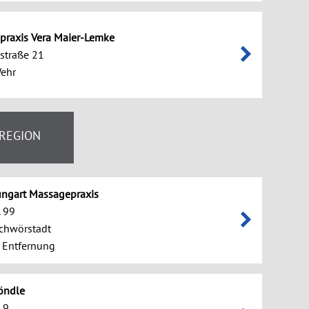
praxis Vera Maier-Lemke
straße 21
ehr
 REGION
ungart Massagepraxis
. 99
chwörstadt
 Entfernung
öndle
 9