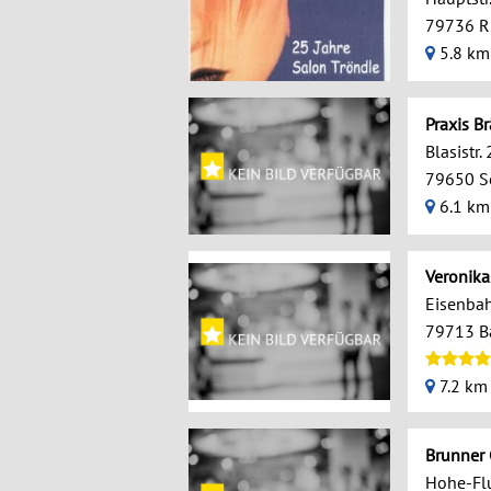
79736 R
5.8 km
Praxis B
Blasistr.
79650 S
6.1 km
Veronika
Eisenbah
79713 B
7.2 km
Brunner 
Hohe-Flu