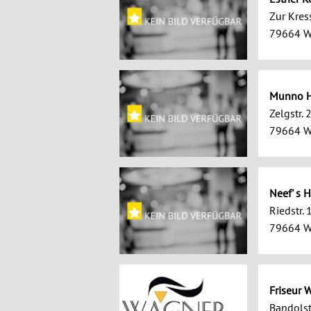
Zur Kres
79664 W
Munno H
Zelgstr. 
79664 W
Neef' s H
Riedstr. 
79664 W
Friseur 
Bandolst