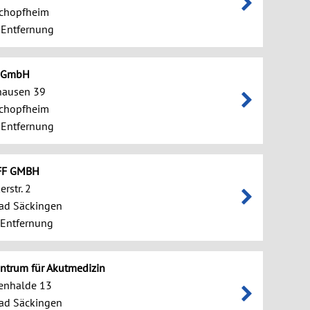
chopfheim
 Entfernung
n GmbH
ausen 39
chopfheim
 Entfernung
FF GMBH
rstr. 2
ad Säckingen
 Entfernung
ntrum für Akutmedizin
enhalde 13
ad Säckingen