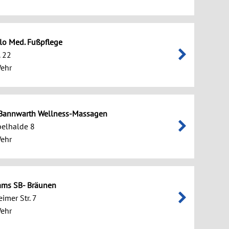
llo Med. Fußpflege
. 22
ehr
 Bannwarth Wellness-Massagen
belhalde 8
ehr
ams SB- Bräunen
imer Str. 7
ehr