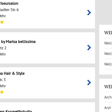
riseursalon
adter Str. 6
ehr
WEL
e by Marisa bellissima
Well
tz 2
Well
ehr
Well
a Hair & Style
r. 3
ehr
WE
Arch
Arzt
ern Kosmetikstudio