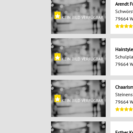
Arendt F
Schwörst
79664 W
Hairstyl
Schulpla
79664 W
Chaarism
Steinenst
79664 W
Esther K