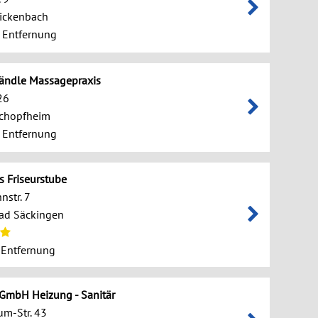
ickenbach
 Entfernung
rändle Massagepraxis
 26
chopfheim
 Entfernung
s Friseurstube
nstr. 7
ad Säckingen
 Entfernung
GmbH Heizung - Sanitär
m-Str. 43