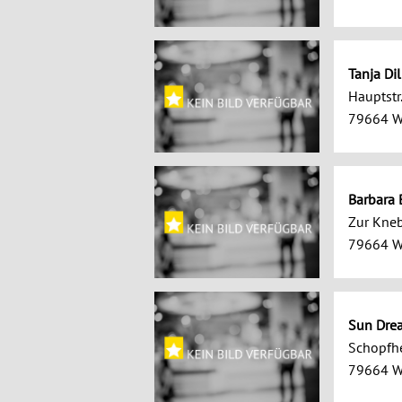
Tanja Di
Hauptstr
79664 W
Barbara
Zur Kne
79664 W
Sun Dre
Schopfhe
79664 W