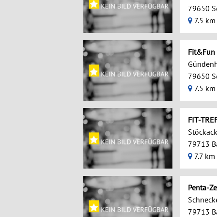
79650 S
7.5 km
Fit&Fu
Gündenh
79650 S
7.5 km
FIT-TRE
Stöckacke
79713 B
7.7 km
Penta-Ze
Schneck
79713 B