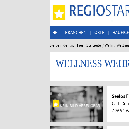
|
BRANCHEN
|
ORTE
|
HÄUFIGE
Sie befinden sich hier:
Startseite
Wehr
Wellnes
WELLNESS WEH
Seelos F
Carl-Denk
79664 W