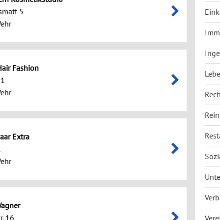
smatt 5
Eink
ehr
Immo
Inge
air Fashion
Lebe
21
ehr
Rech
Rein
Rest
aar Extra
1
Sozi
ehr
Unt
Ver
Wagner
r. 16
Vere