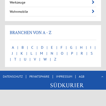
Werkzeuge
Wohnmobile
BRANCHEN VON A - Z
A
B
C
D
E
F
G
H
I
J
K
L
M
N
O
P
R
S
T
U
V
W
Z
|
|
|
DATENSCHUTZ
PRIVATSPHÄRE
IMPRESSUM
AGB