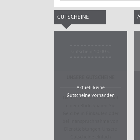
GUTSCHEINE
Gutschein 10.00 €
UNSERE GUTSCHEINE
Aktuell keine
Gutscheine vorhanden
Die besten Gutscheine auf
einem Blick. Sparen Sie
Geld beim Einkaufen oder
bei Inanspruchnahme von
Dienstleistungen. Unsere
Gutscheine einfach