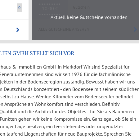
Gutschein
0
10.00 €
Aktuell keine Gutscheine vorhanden
ALLE GUTSCHEINE ANSEHEN
IEN GMBH STELLT SICH VOR
haus & Immobilien GmbH in Markdorf Wir sind Spezialist für
eneralunternehmen sind wir seit 1976 für die fachmännische
ekten in der Bodenseeregion zuständig. Bewusst haben wir uns
n Deutschlands konzentriert - den Bodensee mit seinem südliche
r selbst zu Hause. Wenige Kilometer vom Bodenseeufer befindet
llen Ansprüche an Wohnkomfort sind verschieden. Definitiv
Qualität und die Architektur des Objektes - für Sie als Bauherren
n Punkten gehen wir keine Kompromisse ein. Ganz egal, ob Sie ein
nniger Lage besitzen, ein leer stehendes oder ungenutztes
en laufend Liegenschaften für neue Bauprojekte. Sprechen Sie