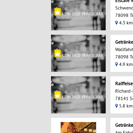
Eiscafe 
Schwendi
78098 Tr
4.3 km
Getränke
Wallfahrt
78098 Tr
4.9 km
Raiffei
Richard-
78141 S
5.8 km
Getränk
Am Fabri