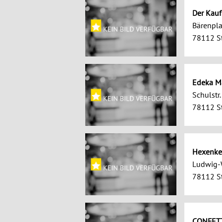
Der Kauf
Bärenpla
78112 St
Edeka M
Schulstr.
78112 St
Hexenkes
Ludwig-W
78112 St
CONFET