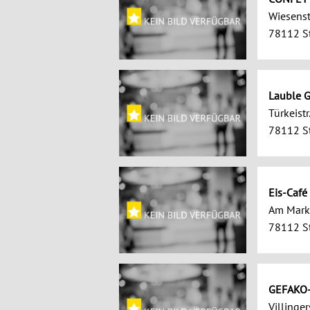
Wiesenst
78112 St
Lauble G
Türkeistr
78112 St
Eis-Café 
Am Mark
78112 St
GEFAKO-
Villingers