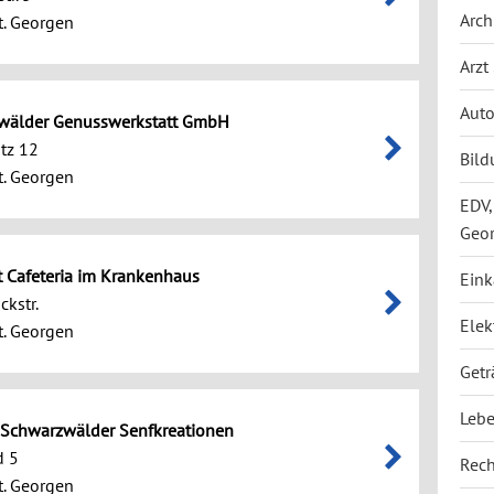
Arch
. Georgen
Arzt
Auto
wälder Genusswerkstatt GmbH
tz 12
Bild
. Georgen
EDV,
Geo
 Cafeteria im Krankenhaus
Eink
ckstr.
Elek
. Georgen
Getr
Lebe
 Schwarzwälder Senfkreationen
d 5
Rech
. Georgen