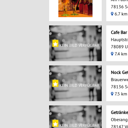
78136 S
6.7 km
Cafe Bar 
Hauptstr
78089 U
7.4 km
Nock Ge
Brauerw
78136 S
7.5 km
Getränke
Oberang
78147 V