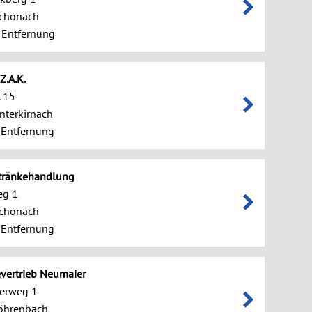
chonach
 Entfernung
Z.A.K.
. 15
nterkirnach
 Entfernung
tränkehandlung
eg 1
chonach
 Entfernung
vertrieb Neumaier
erweg 1
öhrenbach