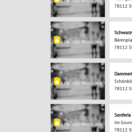
78112 St
Schwarz
Bärenpla
78112 St
Dammert
Schönbli
78112 St
Senferia
Im Grun
78112 St