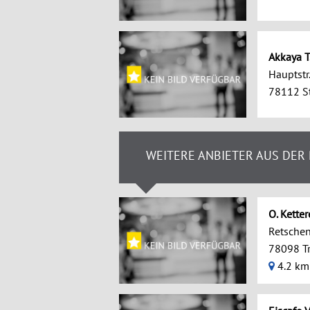
Akkaya T
Hauptstr
78112 St
WEITERE ANBIETER AUS DER
O. Ketter
Retsche
78098 Tr
4.2 km