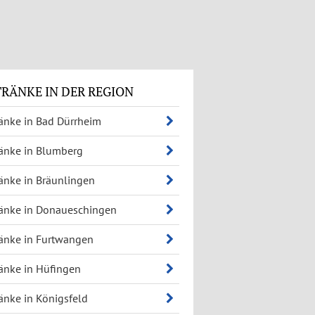
RÄNKE IN DER REGION
änke in Bad Dürrheim
änke in Blumberg
änke in Bräunlingen
änke in Donaueschingen
änke in Furtwangen
änke in Hüfingen
änke in Königsfeld