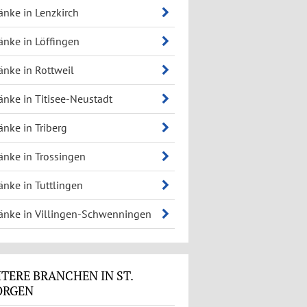
änke in Lenzkirch
änke in Löffingen
änke in Rottweil
änke in Titisee-Neustadt
änke in Triberg
änke in Trossingen
änke in Tuttlingen
änke in Villingen-Schwenningen
TERE BRANCHEN IN ST.
ORGEN