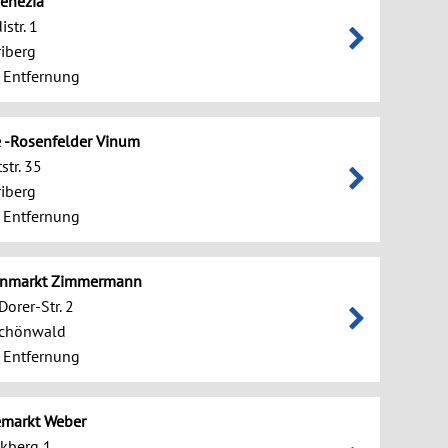
Venezia
str. 1
iberg
 Entfernung
 -Rosenfelder Vinum
str. 35
iberg
 Entfernung
senmarkt Zimmermann
Dorer-Str. 2
chönwald
 Entfernung
emarkt Weber
kberg 1