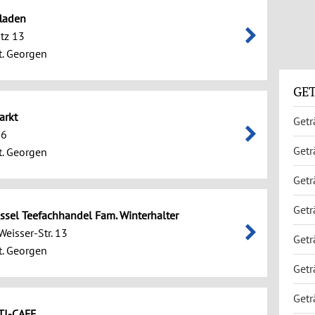
laden
tz 13
. Georgen
GET
arkt
Getr
 6
Getr
. Georgen
Getr
Getr
sel Teefachhandel Fam. Winterhalter
eisser-Str. 13
Getr
. Georgen
Getr
Getr
TI-CAFE