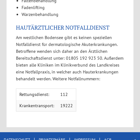
Faltenbehandlung
Fadenlifting
Warzenbehandlung
HAUTÄRZTLICHER NOTFALLDIENST
Am westlichen Bodensee gibt es keinen speziellen
Notfalldienst für dermatologische Akuterkrankungen.
Betroffene wenden sich daher an den Ärztlichen
Bereitschaftsdienst unter: 01805 192 923 50. Außerdem
bieten alle Kliniken im Klinikverbund des Landkreises
eine Notfallpraxis, in welcher auch Hauterkrankungen
behandelt werden. Weitere Notfallnummern:
Rettungsdienst:
112
Krankentransport:
19222
|
|
|
DATENSCHUTZ
PRIVATSPHÄRE
IMPRESSUM
AGB