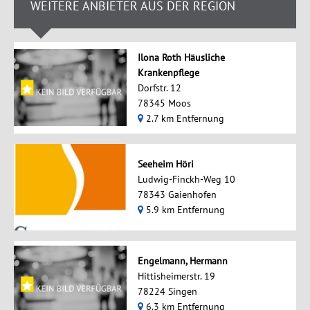
WEITERE ANBIETER AUS DER REGION
Ilona Roth Häusliche
Krankenpflege
Dorfstr. 12
78345 Moos
2.7 km Entfernung
Seeheim Höri
Ludwig-Finckh-Weg 10
78343 Gaienhofen
5.9 km Entfernung
Engelmann, Hermann
Hittisheimerstr. 19
78224 Singen
6.3 km Entfernung