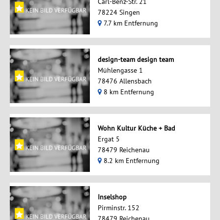
Carl-Benz-Str. 21
78224 Singen
7.7 km Entfernung
design-team design team
Mühlengasse 1
78476 Allensbach
8 km Entfernung
Wohn Kultur Küche + Bad
Ergat 5
78479 Reichenau
8.2 km Entfernung
Inselshop
Pirminstr. 152
78479 Reichenau