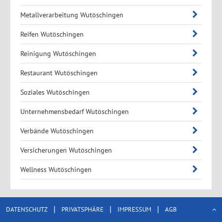
Metallverarbeitung Wutöschingen
Reifen Wutöschingen
Reinigung Wutöschingen
Restaurant Wutöschingen
Soziales Wutöschingen
Unternehmensbedarf Wutöschingen
Verbände Wutöschingen
Versicherungen Wutöschingen
Wellness Wutöschingen
|
|
|
DATENSCHUTZ
PRIVATSPHÄRE
IMPRESSUM
AGB