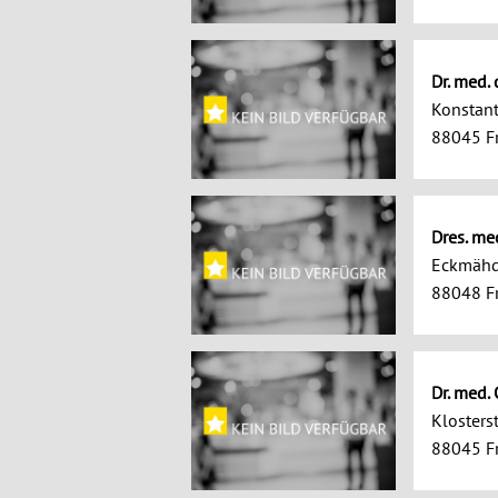
Dr. med.
Konstan
88045 Fr
Dres. me
Eckmähd
88048 Fr
Dr. med.
Klosterst
88045 Fr