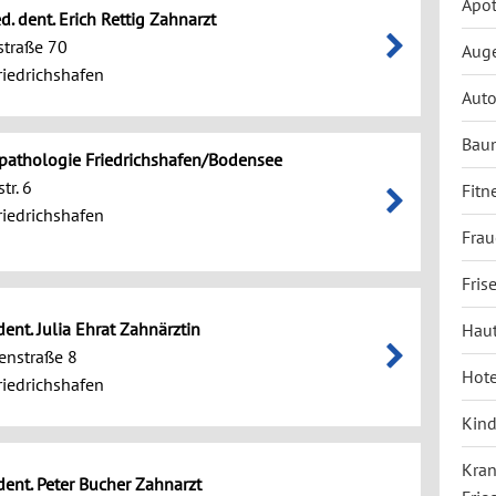
Apot
ed. dent. Erich Rettig Zahnarzt
straße 70
Auge
iedrichshafen
Auto
Baum
athologie Friedrichshafen/Bodensee
tr. 6
Fitn
iedrichshafen
Frau
Fris
dent. Julia Ehrat Zahnärztin
Haut
enstraße 8
Hote
iedrichshafen
Kind
Kran
 dent. Peter Bucher Zahnarzt