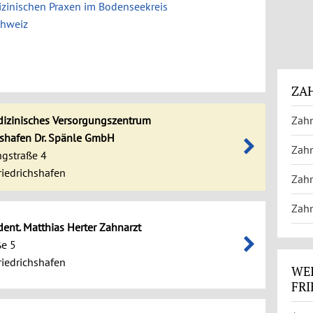
zinischen Praxen im Bodenseekreis
chweiz
ZAH
izinisches Versorgungszentrum
Zahn
hshafen Dr. Spänle GmbH
Zahn
gstraße 4
iedrichshafen
Zahn
Zahn
 dent. Matthias Herter Zahnarzt
ße 5
iedrichshafen
WEI
FR