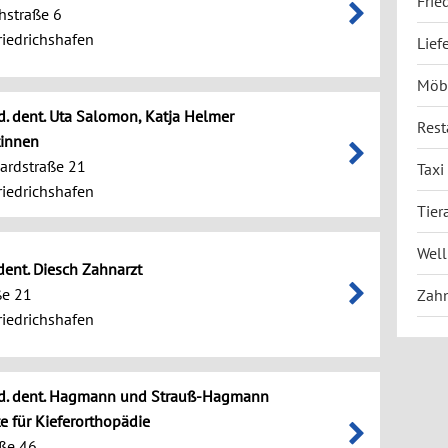
Frie
hstraße 6
iedrichshafen
Lief
Möbe
d. dent. Uta Salomon, Katja Helmer
Rest
tinnen
ardstraße 21
Taxi
iedrichshafen
Tier
Well
 dent. Diesch Zahnarzt
ße 21
Zahn
iedrichshafen
ed. dent. Hagmann und Strauß-Hagmann
e für Kieferorthopädie
ße 46