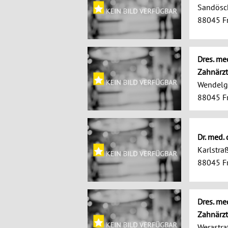
Sandösc
88045 Fr
Dres. me
Zahnärz
Wendelg
88045 Fr
Dr. med.
Karlstra
88045 Fr
Dres. m
Zahnärzt
Werastra