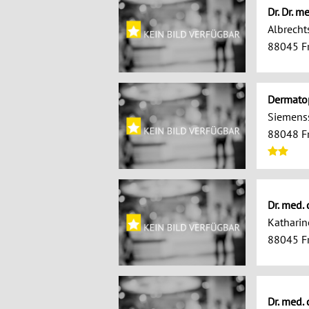
Dr. Dr. m
Albrecht
88045 Fr
Dermatop
Siemenss
88048 Fr
Dr. med. 
Katharin
88045 Fr
Dr. med.