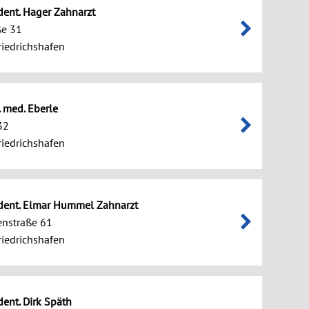
 dent. Hager Zahnarzt
ße 31
iedrichshafen
. med. Eberle
32
iedrichshafen
 dent. Elmar Hummel Zahnarzt
enstraße 61
iedrichshafen
dent. Dirk Späth