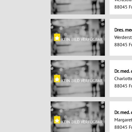
88045 Fr
Dres. me
Werderst
88045 Fr
Dr. med. 
Charlott
88045 Fr
Dr. med.
Margaret
88045 Fr