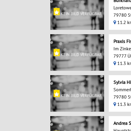
Burkhar
Loretow
79780 S
11.2 k
Praxis F
Im Zink
79777 Ü
11.3 k
Sylvia H
Sommerh
79780 S
11.3 k
Andrea S
Hauptstr