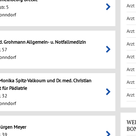
Arzt
tr. 5
onndorf
Arzt
Arzt
d. Grohmann Allgemein- u. Notfallmedizin
Arzt 
. 57
Arzt
onndorf
Arzt
 Monika Spitz-Valkoum und Dr. med. Christian
Arzt
t für Pädiatrie
Arzt
. 32
onndorf
WEI
 Jürgen Meyer
BO
. 39