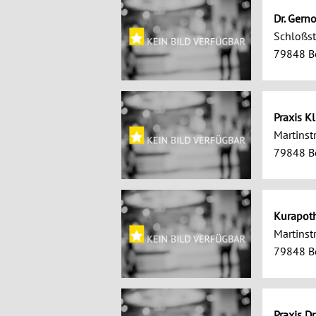
Dr. Gern
Schloßstr
79848 B
Praxis Kl
Martinstr
79848 B
Kurapot
Martinstr
79848 B
Praxis D