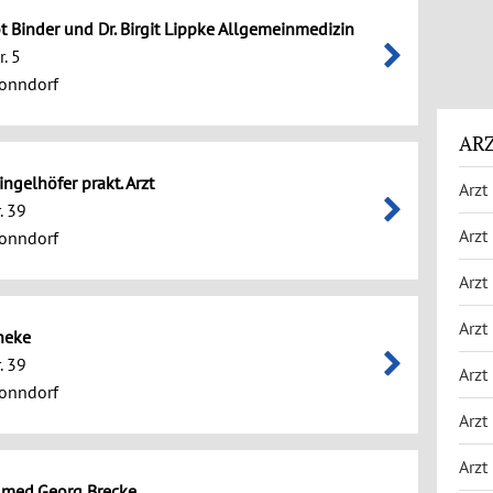
ot Binder und Dr. Birgit Lippke Allgemeinmedizin
. 5
onndorf
ARZ
ingelhöfer prakt. Arzt
Arzt
. 39
Arzt
onndorf
Arzt
Arzt
heke
. 39
Arzt
onndorf
Arzt
Arzt
r.med.Georg Brecke