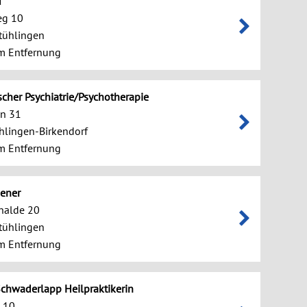
d
eg 10
tühlingen
m Entfernung
ischer Psychiatrie/Psychotherapie
en 31
hlingen-Birkendorf
m Entfernung
iener
alde 20
tühlingen
m Entfernung
chwaderlapp Heilpraktikerin
. 10