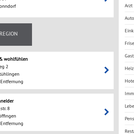
Arzt
onndorf
Auto
Eink
 REGION
Fris
Gast
& wohlfühlen
eg 2
Hei
tühlingen
Hote
 Entfernung
Immo
neider
Lebe
tr. 8
öffingen
Pens
 Entfernung
Rest