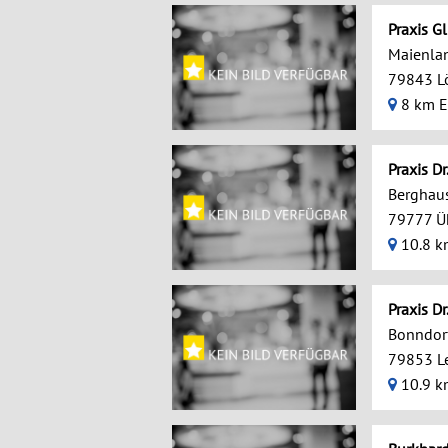
Praxis G
Maienlan
79843 L
8 km E
Praxis Dr
Berghaus
79777 Ü
10.8 k
Praxis D
Bonndorf
79853 L
10.9 k