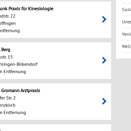
lunk Praxis für Kinesiologie
Sozi
dstr. 22
Unt
öffingen
ntfernung
Vers
Well
. Berg
str. 15
hlingen-Birkendorf
m Entfernung
r. Gromann Arztpraxis
er Str. 2
enzkirch
m Entfernung