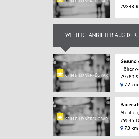
79848 B
WEITERE ANBIETER AUS DER
Gesund 
Höhenw
79780 S
7.2 km
Badersch
Alenbergs
79843 L
7.8 km