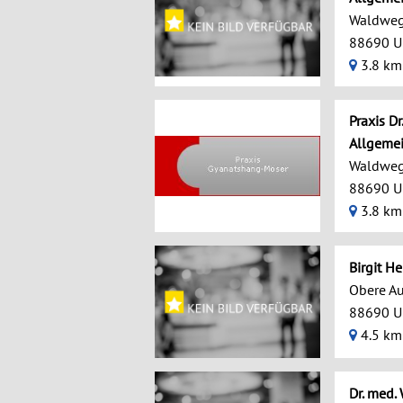
Waldweg
88690 U
3.8 km
Praxis D
Allgeme
Waldweg
88690 U
3.8 km
Birgit He
Obere A
88690 U
4.5 km
Dr. med.