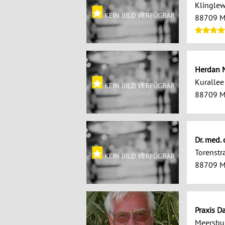
Klingle
88709 M
Herdan M
Kurallee
88709 M
Dr. med.
Torenstr
88709 M
Praxis D
Meersbur