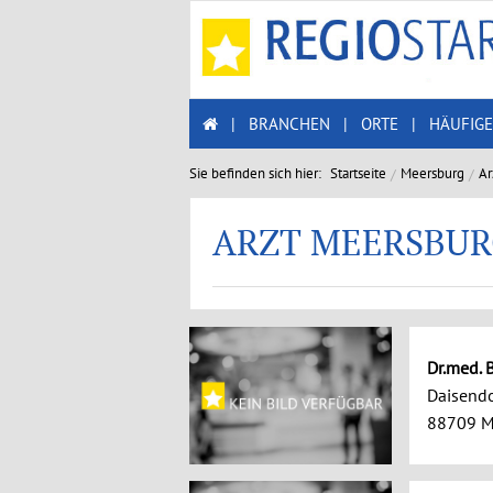
|
BRANCHEN
|
ORTE
|
HÄUFIGE
Sie befinden sich hier:
Startseite
Meersburg
Ar
ARZT MEERSBU
Dr.med. B
Daisendor
88709 M