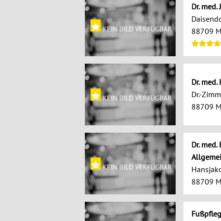
Dr. med.
Daisendor
88709 M
Dr. med.
Dr.-Zimm
88709 M
Dr. med. 
Allgeme
Hansjako
88709 M
Fußpfleg