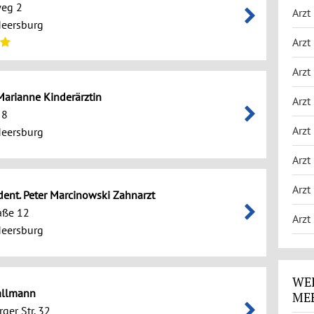
weg 2
Arzt
eersburg
Arzt
Arzt
arianne Kinderärztin
Arzt
 8
Arzt
eersburg
Arzt
Arzt
 dent. Peter Marcinowski Zahnarzt
aße 12
Arzt
eersburg
WEI
allmann
ME
ger Str. 32