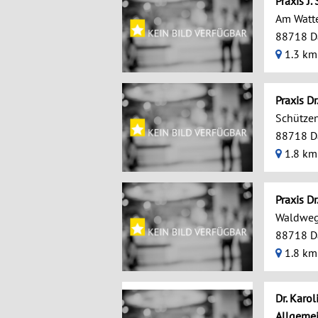
Praxis J.
Am Watt
88718 D
1.3 km
Praxis D
Schützen
88718 D
1.8 km
Praxis Dr
Waldweg
88718 D
1.8 km
Dr. Karol
Allgeme