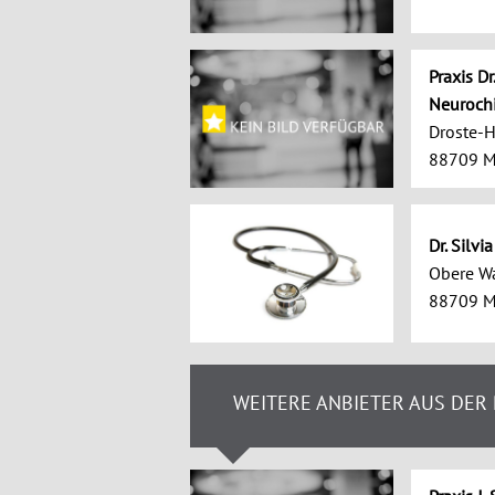
Praxis Dr
Neurochi
Droste-
88709 M
Dr. Silv
Obere Wa
88709 M
WEITERE ANBIETER AUS DER