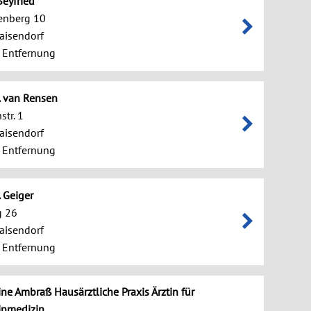
 Seyfried
enberg 10
aisendorf
 Entfernung
r. van Rensen
str. 1
aisendorf
 Entfernung
. Geiger
 26
aisendorf
 Entfernung
ine Ambraß Hausärztliche Praxis Ärztin für
inmedizin