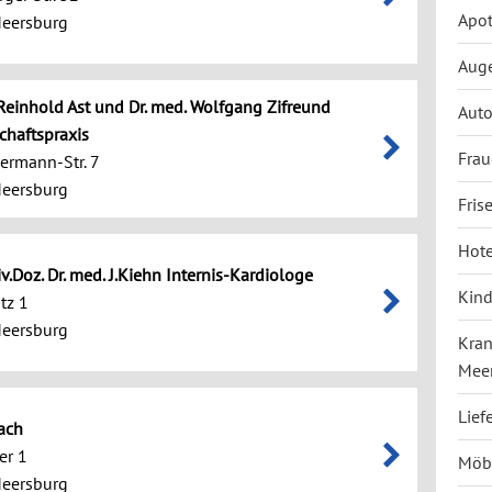
Apo
eersburg
Auge
 Reinhold Ast und Dr. med. Wolfgang Zifreund
Auto
haftspraxis
Frau
ermann-Str. 7
eersburg
Fris
Hote
iv.Doz. Dr. med. J.Kiehn Internis-Kardiologe
Kind
tz 1
eersburg
Kran
Mee
Lief
lach
er 1
Möb
eersburg