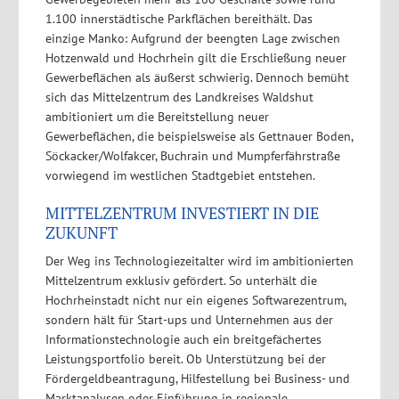
1.100 innerstädtische Parkflächen bereithält. Das
einzige Manko: Aufgrund der beengten Lage zwischen
Hotzenwald und Hochrhein gilt die Erschließung neuer
Gewerbeflächen als äußerst schwierig. Dennoch bemüht
sich das Mittelzentrum des Landkreises Waldshut
ambitioniert um die Bereitstellung neuer
Gewerbeflächen, die beispielsweise als Gettnauer Boden,
Söckacker/Wolfakcer, Buchrain und Mumpferfährstraße
vorwiegend im westlichen Stadtgebiet entstehen.
MITTELZENTRUM INVESTIERT IN DIE
ZUKUNFT
Der Weg ins Technologiezeitalter wird im ambitionierten
Mittelzentrum exklusiv gefördert. So unterhält die
Hochrheinstadt nicht nur ein eigenes Softwarezentrum,
sondern hält für Start-ups und Unternehmen aus der
Informationstechnologie auch ein breitgefächertes
Leistungsportfolio bereit. Ob Unterstützung bei der
Fördergeldbeantragung, Hilfestellung bei Business- und
Marktanalysen oder Einführung in regionale